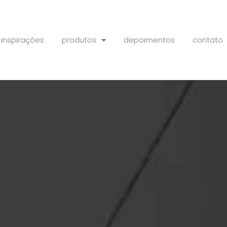
 inspirações
produtos
depoimentos
contato